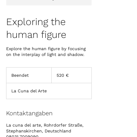
Exploring the
human figure
Explore the human figure by focusing
on the interplay of light and shadow.
520
Euro
Beendet
B
520 €
e
e
La Cuna del Arte
n
d
e
t
Kontaktangaben
La cuna del arte, Rohrdorfer Straße,
Stephanskirchen, Deutschland
08031 7009090