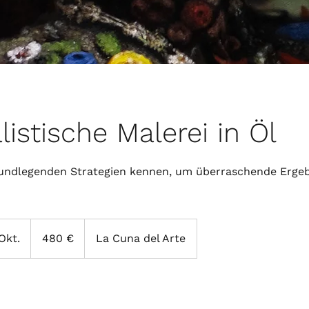
listische Malerei in Öl
rundlegenden Strategien kennen, um überraschende Ergeb
480
Euro
Okt.
B
480 €
La Cuna del Arte
e
g
i
n