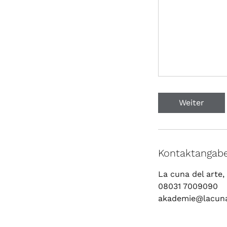
Weiter
Kontaktangab
La cuna del arte
08031 7009090
akademie@lacuna