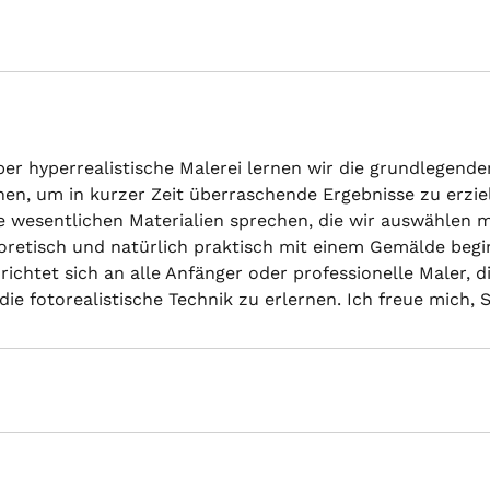
n
t
a
m
:
5
er hyperrealistische Malerei lernen wir die grundlegende
.
en, um in kurzer Zeit überraschende Ergebnisse zu erzie
O
ie wesentlichen Materialien sprechen, die wir auswählen 
k
eoretisch und natürlich praktisch mit einem Gemälde beg
t
ichtet sich an alle Anfänger oder professionelle Maler, d
.
 die fotorealistische Technik zu erlernen. Ich freue mich, S