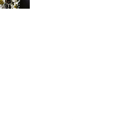
La Cuna Del Arte
Impressum
Datenschutz
AGBs
akademie@lacunadelarte.de
+49 8031 7009090
Rohrdorfer Str. 180, 83071 Stephanskirchen,
Deutschland
©2022 La Cuna Del Arte.